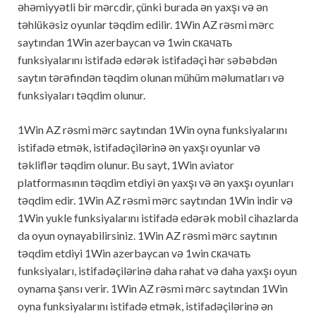
əhəmiyyətli bir mərcdir, çünki burada ən yaxşı və ən
təhlükəsiz oyunlar təqdim edilir. 1Win AZ rəsmi mərc
saytından 1Win azerbaycan və 1win скачать
funksiyalarını istifadə edərək istifadəçi hər səbəbdən
saytın tərəfindən təqdim olunan mühüm məlumatları və
funksiyaları təqdim olunur.
1Win AZ rəsmi mərc saytından 1Win oyna funksiyalarını
istifadə etmək, istifadəçilərinə ən yaxşı oyunlar və
təkliflər təqdim olunur. Bu sayt, 1Win aviator
platformasının təqdim etdiyi ən yaxşı və ən yaxşı oyunları
təqdim edir. 1Win AZ rəsmi mərc saytından 1Win indir və
1Win yukle funksiyalarını istifadə edərək mobil cihazlarda
da oyun oynayabilirsiniz. 1Win AZ rəsmi mərc saytının
təqdim etdiyi 1Win azerbaycan və 1win скачать
funksiyaları, istifadəçilərinə daha rahat və daha yaxşı oyun
oynama şansı verir. 1Win AZ rəsmi mərc saytından 1Win
oyna funksiyalarını istifadə etmək, istifadəçilərinə ən