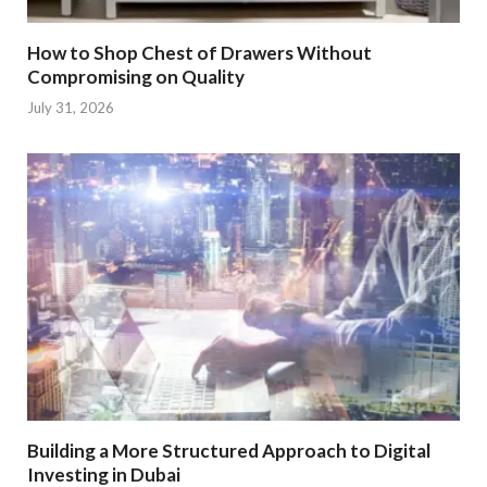
How to Shop Chest of Drawers Without
Compromising on Quality
July 31, 2026
Building a More Structured Approach to Digital
Investing in Dubai