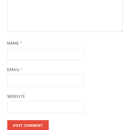
NAME
*
EMAIL
*
WEBSITE